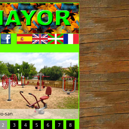
io-san
2
3
4
5
6
7
8