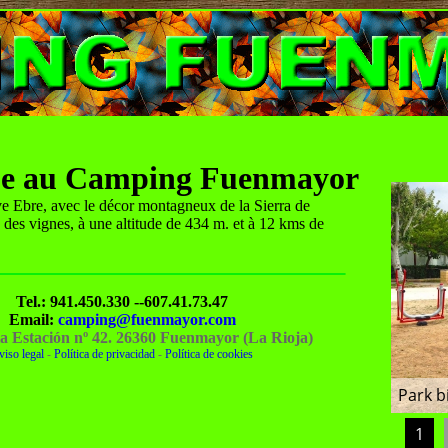
ue au Camping Fuenmayor
ve Ebre, avec le décor montagneux de la Sierra de
 des vignes, à une altitude de 434 m. et à 12 kms de
Tel.: 941.450.330 --607.41.73.47
Email:
camping@fuenmayor.com
la Estación nº 42. 26360 Fuenmayor (La Rioja)
viso legal
-
Política de privacidad
-
Política de cookies
Park b
1