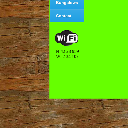
Bungalows
Contact
N-42 28 959
W- 2 34 107