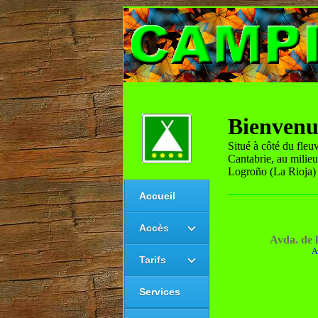
Bienven
Situé à côté du fleu
Cantabrie, au milieu
Logroño (La Rioja)
Accueil
Accès
Avda. de 
A
Tarifs
Services